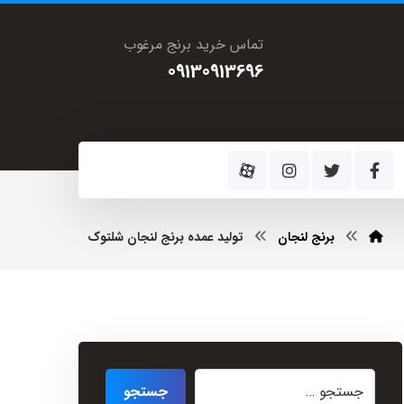
تماس خرید برنج مرغوب
09130913696
برنج لنجان
تولید عمده برنج لنجان شلتوک