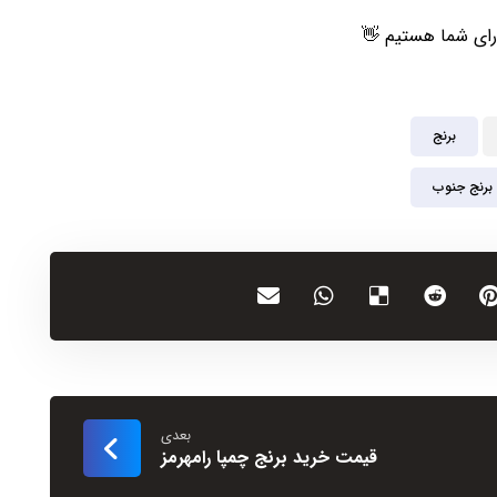
رای شما هستیم 👋
برنج
برنج جنوب
بعدی
قیمت خرید برنج چمپا رامهرمز