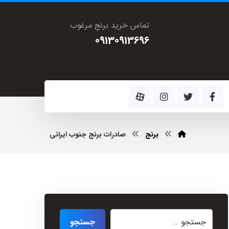
تماس خرید برنج مرغوب
09130913696
برنج
صادرات برنج جنوب ایرانی