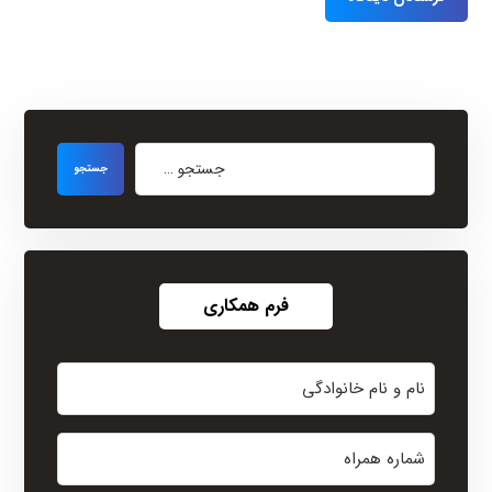
فرم همکاری
نام
و
نام
شماره
خانوادگی
همراه
(Required)