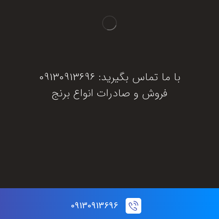
با ما تماس بگیرید: 09130913696
فروش و صادرات انواع برنج
دریافت مشاوره
09130913696
© تمام حقوق این سایت برای برنج جنوب محفوظ است.