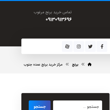
تماس خرید برنج مرغوب
09130913696
برنج
مرکز خرید برنج عمده جنوب