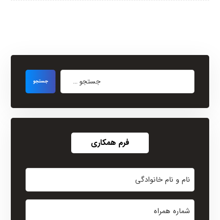
فرم همکاری
نام
و
نام
شماره
خانوادگی
همراه