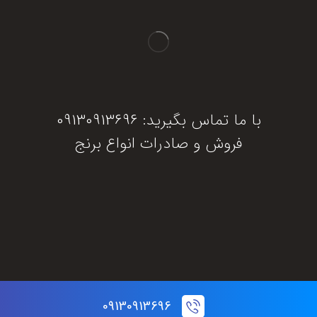
با ما تماس بگیرید: 09130913696
فروش و صادرات انواع برنج
دریافت مشاوره
09130913696
© تمام حقوق این سایت برای برنج جنوب محفوظ است.