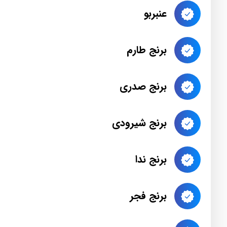
عنبربو
برنج طارم
برنج صدری
برنج شیرودی
برنج ندا
برنج فجر