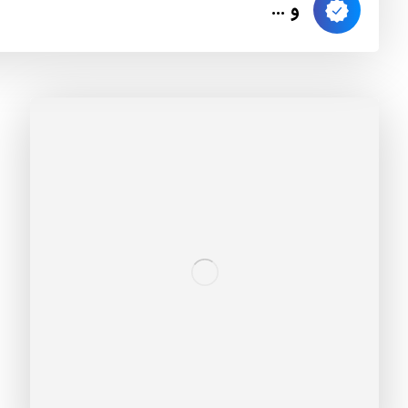
و ...