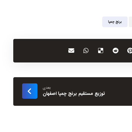
برنج چمپا
بعدی
توزیع مستقیم برنج چمپا اصفهان