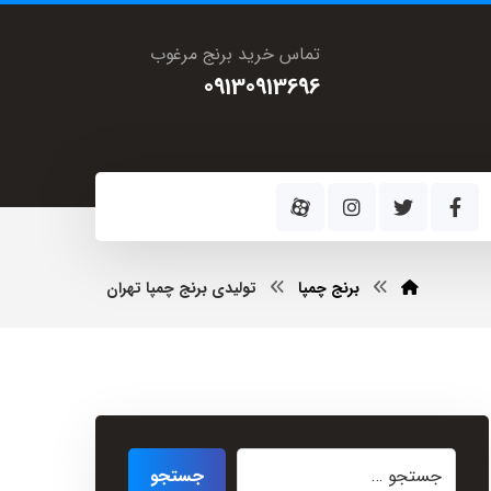
تماس خرید برنج مرغوب
09130913696
برنج چمپا
تولیدی برنج چمپا تهران