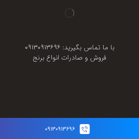
با ما تماس بگیرید: 09130913696
فروش و صادرات انواع برنج
دریافت مشاوره
09130913696
© تمام حقوق این سایت برای برنج جنوب محفوظ است.