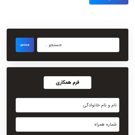
فرم همکاری
نام
و
نام
شماره
خانوادگی
همراه
(Required)