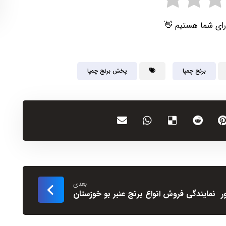
رای شما هستیم 👋
برنج چمپا
پخش برنج چمپا
بعدی
ر
نمایندگی فروش انواع برنج عنبر بو خوزستان