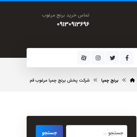
تماس خرید برنج مرغوب
09130913696
برنج چمپا
شرکت پخش برنج چمپا مرغوب قم