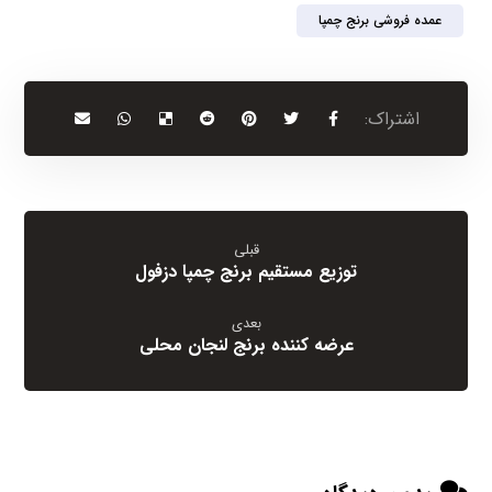
عمده فروشی برنج چمپا
قبلی
توزیع مستقیم برنج چمپا دزفول
بعدی
عرضه کننده برنج لنجان محلی