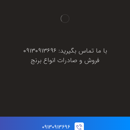
با ما تماس بگیرید: 09130913696
فروش و صادرات انواع برنج
دریافت مشاوره
09130913696
© تمام حقوق این سایت برای برنج جنوب محفوظ است.