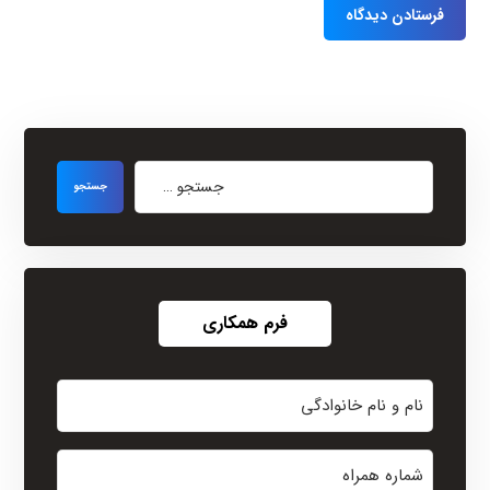
فرم همکاری
نام
و
نام
شماره
خانوادگی
همراه