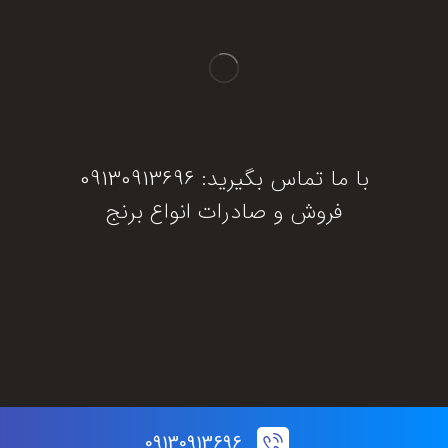
با ما تماس بگیرید: 09130913696
فروش و صادرات انواع برنج
دریافت مشاوره
09130913696
© تمام حقوق این سایت برای برنج جنوب محفوظ است.