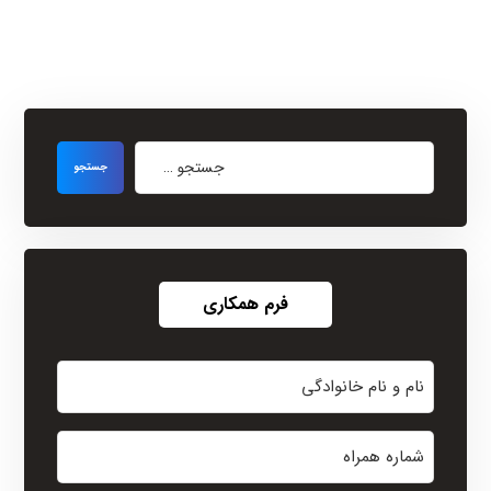
فرم همکاری
نام
و
نام
شماره
خانوادگی
همراه
(Required)