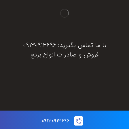
با ما تماس بگیرید: 09130913696
فروش و صادرات انواع برنج
دریافت مشاوره
09130913696
© تمام حقوق این سایت برای برنج جنوب محفوظ است.